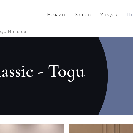
Начало
За нас
Услуги
П
 Тоди Италия
assic - Тоди