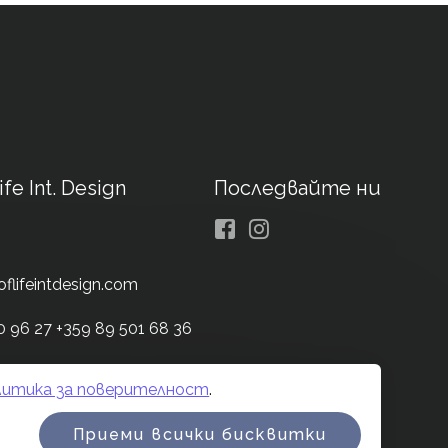
ife Int. Design
Последвайте ни
Facebook
Instagram
oflifeintdesign.com
0 96 27
+359 89 501 68 36
литика за поверителност
.
ност
Управление на бисквитките
Карта на сайта
Приеми всички бисквитки