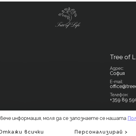
Tree of L
Адрес
София
E-mail
office@tree
Телефон
+359 89 59
повече информация, моля да се запознаете се нашaтa
По
Общи условия
Политика за поверител
Откажи всички
Персонализирай >