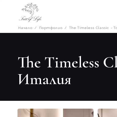
Начало
/
Портфолио
/
The Timeless Classic -
The Timeless Cl
Италия