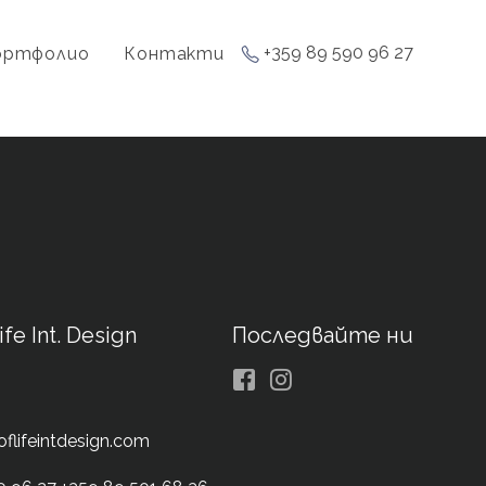
+359 89 590 96 27
ортфолио
Контакти
ife Int. Design
Последвайте ни
Facebook
Instagram
oflifeintdesign.com