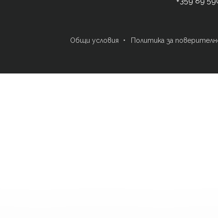
+359 89 59
Общи условия
Политика за поверител