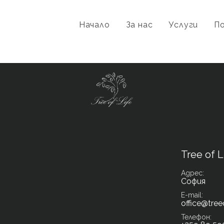
Начало
За нас
Услуги
П
Tree of L
Адрес
София
E-mail
office@tree
Телефон