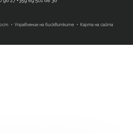
0 96 27
+359 89 501 68 36
ност
Управление на бисквитките
Карта на сайта