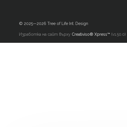
© 2025—2026 Tree of Life Int. Design
Изработка на сайт върху
Creativiso® Xpress™
(v1.50.0)