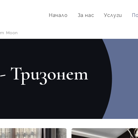
Начало
За нас
Услуги
П
ет Moon
- Тризонет