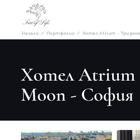
Начало
/
Портфолио
/
Хотел Atrium - Тризон
Хотел Atrium 
Moon - София