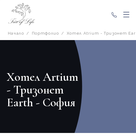
+359 89
Начало
/
Портфолио
/
Хотел Atrium - Тризонет Ear
Хотел Artium
- Тризонет
Earth - София